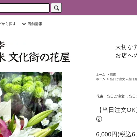
プから探す
店舗情報
大切な
お店へ
ホーム
>
花束
ホーム
>
当日ご注文→当日お
花束
当日ご注文→当日
【当日注文O
②
6,000円(税込6,