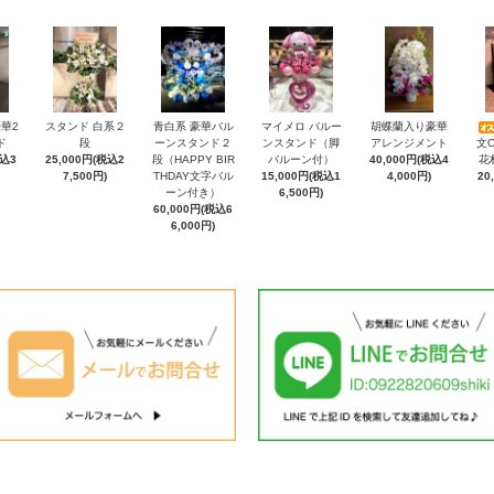
華2
スタンド 白系２
青白系 豪華バル
マイメロ バルー
胡蝶蘭入り豪華
ド
段
ーンスタンド２
ンスタンド（脚
アレンジメント
文
税込3
25,000円(税込2
段（HAPPY BIR
バルーン付）
40,000円(税込4
花
7,500円)
THDAY文字バル
15,000円(税込1
4,000円)
20
ーン付き）
6,500円)
60,000円(税込6
6,000円)