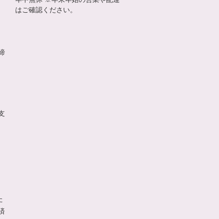
はご確認ください。
締
支
た
済