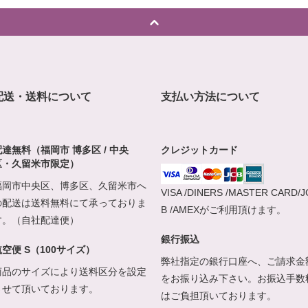
配送・送料について
支払い方法について
配達無料（福岡市 博多区 / 中央
クレジットカード
区・久留米市限定）
福岡市中央区、博多区、久留米市へ
VISA /DINERS /MASTER CARD/J
の配送は送料無料にて承っておりま
B /AMEXがご利用頂けます。
す。（自社配達便）
銀行振込
航空便 S（100サイズ）
弊社指定の銀行口座へ、ご請求金
商品のサイズにより送料区分を設定
をお振り込み下さい。お振込手数
させて頂いております。
はご負担頂いております。