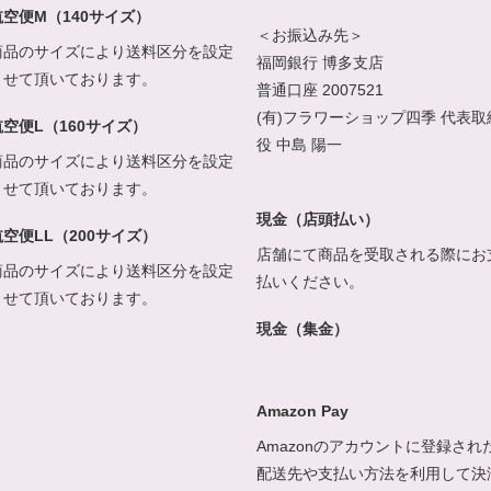
航空便M（140サイズ）
＜お振込み先＞
商品のサイズにより送料区分を設定
福岡銀行 博多支店
させて頂いております。
普通口座 2007521
(有)フラワーショップ四季 代表取
航空便L（160サイズ）
役 中島 陽一
商品のサイズにより送料区分を設定
させて頂いております。
現金（店頭払い）
航空便LL（200サイズ）
店舗にて商品を受取される際にお
商品のサイズにより送料区分を設定
払いください。
させて頂いております。
現金（集金）
Amazon Pay
Amazonのアカウントに登録され
配送先や支払い方法を利用して決