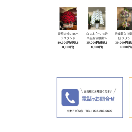
豪華大輪の赤バ
白３本立ち ≪最
胡蝶蘭入り豪
ラスタンド
高品質胡蝶蘭≫
段 スタン
80,000円(税込8
35,000円(税込3
30,000円(
8,000円)
8,500円)
3,000円)