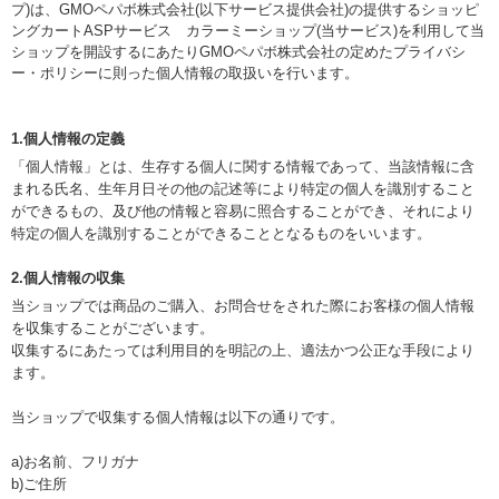
プ)は、
GMOペパボ株式会社
(以下サービス提供会社)の提供するショッピ
ングカートASPサービス
カラーミーショップ
(当サービス)を利用して当
ショップを開設するにあたりGMOペパボ株式会社の定めた
プライバシ
ー・ポリシー
に則った個人情報の取扱いを行います。
1.個人情報の定義
「個人情報」とは、生存する個人に関する情報であって、当該情報に含
まれる氏名、生年月日その他の記述等により特定の個人を識別すること
ができるもの、及び他の情報と容易に照合することができ、それにより
特定の個人を識別することができることとなるものをいいます。
2.個人情報の収集
当ショップでは商品のご購入、お問合せをされた際にお客様の個人情報
を収集することがございます。
収集するにあたっては利用目的を明記の上、適法かつ公正な手段により
ます。
当ショップで収集する個人情報は以下の通りです。
a)お名前、フリガナ
b)ご住所