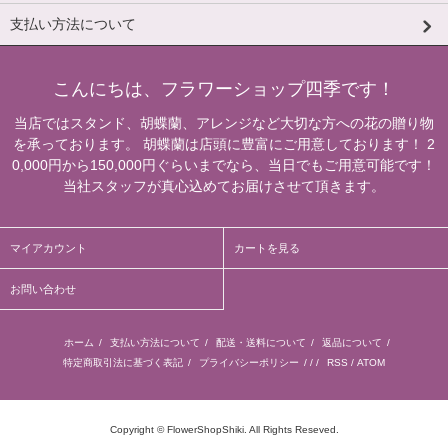
支払い方法について
こんにちは、フラワーショップ四季です！
当店ではスタンド、胡蝶蘭、アレンジなど大切な方への花の贈り物
を承っております。 胡蝶蘭は店頭に豊富にご用意しております！ 2
0,000円から150,000円ぐらいまでなら、当日でもご用意可能です！
当社スタッフが真心込めてお届けさせて頂きます。
マイアカウント
カートを見る
お問い合わせ
ホーム
/
支払い方法について
/
配送・送料について
/
返品について
/
特定商取引法に基づく表記
/
プライバシーポリシー
/ / /
RSS
/
ATOM
Copyright © FlowerShopShiki. All Rights Reseved.