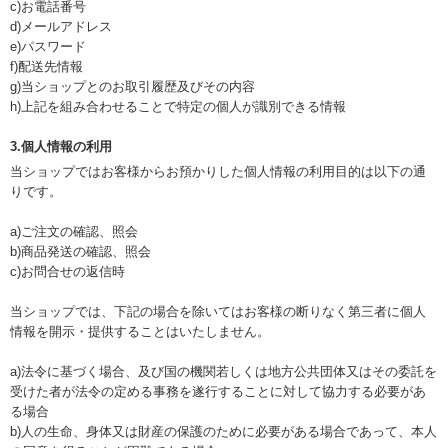
c)お電話番号
d)メールアドレス
e)パスワード
f)配送先情報
g)当ショップとのお取引履歴及びその内容
h)上記を組み合わせることで特定の個人が識別できる情報
3.個人情報の利用
当ショップではお客様からお預かりした個人情報の利用目的は以下の通
りです。
a)ご注文の確認、照会
b)商品発送の確認、照会
c)お問合せの返信時
当ショップでは、下記の場合を除いてはお客様の断りなく第三者に個人
情報を開示・提供することはいたしません。
a)法令に基づく場合、及び国の機関若しくは地方公共団体又はその委託を
受けた者が法令の定める事務を遂行することに対して協力する必要があ
る場合
b)人の生命、身体又は財産の保護のために必要がある場合であって、本人