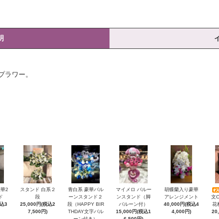
明
プラワー。
華2
スタンド 白系２
青白系 豪華バル
マイメロ バルー
胡蝶蘭入り豪華
ド
段
ーンスタンド２
ンスタンド（脚
アレンジメント
文
税込3
25,000円(税込2
段（HAPPY BIR
バルーン付）
40,000円(税込4
花
7,500円)
THDAY文字バル
15,000円(税込1
4,000円)
20
ーン付き）
6,500円)