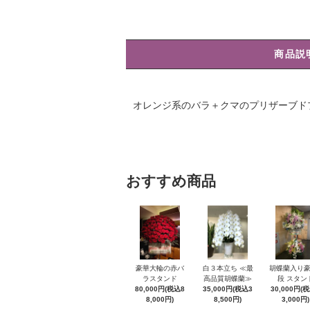
商品説
オレンジ系のバラ＋クマのプリザーブド
おすすめ商品
豪華大輪の赤バ
白３本立ち ≪最
胡蝶蘭入り豪
ラスタンド
高品質胡蝶蘭≫
段 スタン
80,000円(税込8
35,000円(税込3
30,000円(
8,000円)
8,500円)
3,000円)