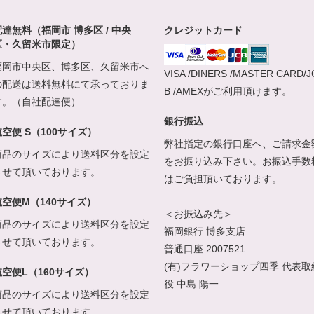
配達無料（福岡市 博多区 / 中央
クレジットカード
区・久留米市限定）
福岡市中央区、博多区、久留米市へ
VISA /DINERS /MASTER CARD/J
の配送は送料無料にて承っておりま
B /AMEXがご利用頂けます。
す。（自社配達便）
銀行振込
航空便 S（100サイズ）
弊社指定の銀行口座へ、ご請求金
商品のサイズにより送料区分を設定
をお振り込み下さい。お振込手数
させて頂いております。
はご負担頂いております。
航空便M（140サイズ）
＜お振込み先＞
商品のサイズにより送料区分を設定
福岡銀行 博多支店
させて頂いております。
普通口座 2007521
(有)フラワーショップ四季 代表取
航空便L（160サイズ）
役 中島 陽一
商品のサイズにより送料区分を設定
させて頂いております。